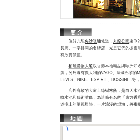
位於九龍
尖沙咀
彌敦道，
九龍公園
東側的
長廊。一字排開的名牌店，光是它們的櫥窗
有欣賞價值。
栢麗購物大道
以香港本地精品與歐洲知名品
牌，另外還有義大利的VAGO、法國巴黎的MI
LEVI’S、NIKE、ESPIRIT、BOSSINI
店外寬敞的大道上綠樹林蔭，是白天水泥
噴水池和藝術雕像，為這條有名的「東方香榭
道樹上的華麗燈飾，一片浪漫的燈海，將夜