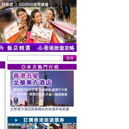
回首頁
｜
GGOGO吉帝旅遊
飯店精選
香港旅遊攻略
◎ 本 月 熱 門 行 程