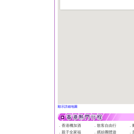
顯示詳細地圖
．
香港機加酒
．
散客自由行
．
．
親子全家福
．
繽紛團體遊
．