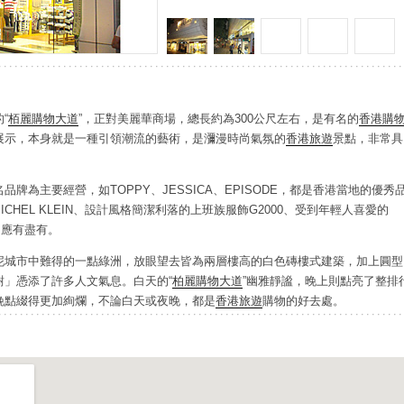
“
栢麗購物大道
”，正對美麗華商場，總長約為300公尺左右，是有名的
香港購
展示，本身就是一種引領潮流的藝術，是瀰漫時尚氣氛的
香港旅遊
景點，非常具
牌為主要經營，如TOPPY、JESSICA、EPISODE，都是香港當地的優秀
CHEL KLEIN、設計風格簡潔利落的上班族服飾G2000、受到年輕人喜愛的
…等，應有盡有。
城市中難得的一點綠洲，放眼望去皆為兩層樓高的白色磚樓式建築，加上圓型
」憑添了許多人文氣息。白天的“
柏麗購物大道
”幽雅靜謐，晚上則點亮了整排
晚點綴得更加絢爛，不論白天或夜晚，都是
香港旅遊
購物的好去處。