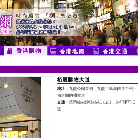
香港購物
香港地鐵
香港交通
栢麗購物大道
地址：
九龍公園東側，九龍半島海防道至柯士
甸道間的彌敦道
交通：
荃灣線尖沙咀站A1 出口，步行即可抵
達