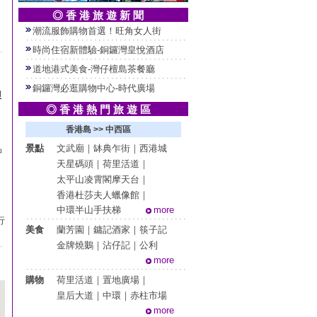
◎ 香 港 旅 遊 新 聞
潮流服飾購物首選！旺角女人街
時尚住宿新體驗-銅鑼灣皇悅酒店
道地港式美食-灣仔檀島茶餐廳
銅鑼灣必逛購物中心-時代廣場
物
◎ 香 港 熱 門 旅 遊 區
香港島 >> 中西區
景點
文武廟
｜
缽典乍街
｜
西港城
品
天星碼頭
｜
荷里活道
｜
太平山凌霄閣摩天台
｜
香港杜莎夫人蠟像館
｜
中環半山手扶梯
more
行
美食
蘭芳園
｜
鏞記酒家
｜
筷子記
金牌燒鵝
｜
沾仔記
｜
公利
more
購物
荷里活道
｜
置地廣場
｜
皇后大道
｜
中環
｜
赤柱市場
more