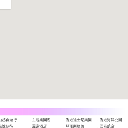
動感自遊行
．
主題樂園遊
．
香港迪士尼樂園
．
香港海洋公園
皇悅款待
．
麗豪酒店
．
尊寵商務艙
．
國泰航空