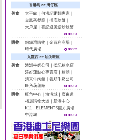
香港島 >> 灣仔區
美食
太平館
｜
何洪記粥麵專家
｜
金鳳茶餐廳
｜
橋底辣蟹
｜
大戶屋
｜
喜記避風塘炒辣蟹
more
購物
銅鑼灣購物
｜
金百利商場
｜
時代廣場
more
九龍西 >> 油尖旺區
美食
澳洲牛奶公司
｜
松記糖水店
添好運點心專賣店
｜
糖朝
｜
清真牛肉館
｜
義順牛奶公司
旺角葫蘆館
more
購物
旺角中心
｜
海港城
｜
廣東道
栢麗購物大道
｜
新港中心
K11
｜
ELEMENTS圓方廣場
中港城
more